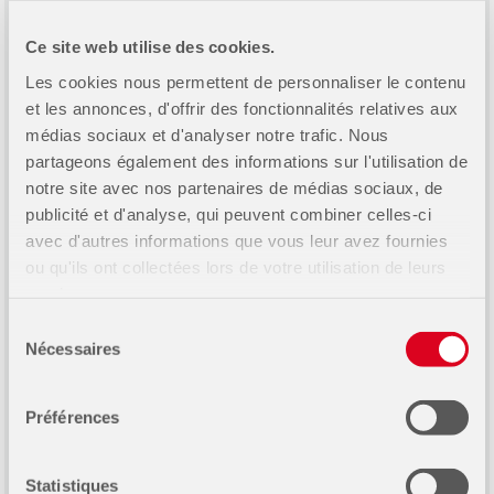
Ce site web utilise des cookies.
Les cookies nous permettent de personnaliser le contenu
et les annonces, d'offrir des fonctionnalités relatives aux
médias sociaux et d'analyser notre trafic. Nous
partageons également des informations sur l'utilisation de
Bibliothèque
notre site avec nos partenaires de médias sociaux, de
publicité et d'analyse, qui peuvent combiner celles-ci
Très éclairé, c’est le plus beau local de l’école
avec d'autres informations que vous leur avez fournies
avec sa vue imprenable sur le Château Frontenac!
ou qu'ils ont collectées lors de votre utilisation de leurs
On y retrouve également des fauteuils
services.
confortables.
Sélection
Nécessaires
du
Dimensions :
52 x 33 pieds
consentement
Préférences
Capacité :
100 personnes
Statistiques