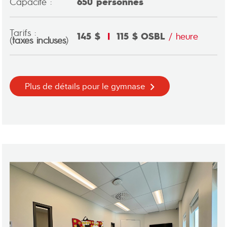
Capacité :
650 personnes
Tarifs :
145 $
|
115 $ OSBL
/ heure
(
taxes incluses
)
Plus de détails pour le gymnase