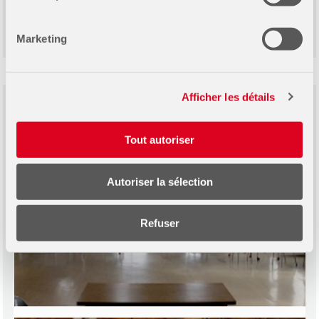
Tarifs :
85 $
|
65 $ OSBL
/ heure
(taxes en sus)
Marketing
Afficher les détails
Tout autoriser
Autoriser la sélection
Refuser