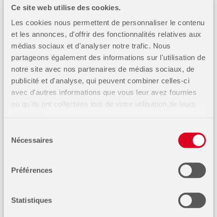
Ce site web utilise des cookies.
Salle d’entraînement
Les cookies nous permettent de personnaliser le contenu
et les annonces, d'offrir des fonctionnalités relatives aux
Cette nouvelle installation inaugurée en 2018 est
médias sociaux et d'analyser notre trafic. Nous
dotée des plus récents équipements sur le marché
partageons également des informations sur l'utilisation de
et permet aux élèves d’améliorer leur condition
notre site avec nos partenaires de médias sociaux, de
physique en adoptant un programme
publicité et d'analyse, qui peuvent combiner celles-ci
d’entraînement. Tous les élèves, dont les membres
avec d'autres informations que vous leur avez fournies
de nos équipes sportives Les Sentinelles, peuvent
ou qu'ils ont collectées lors de votre utilisation de leurs
diversifier leur pratique d’activités sportives en
services.
ayant dorénavant accès à une offre des plus
Sélection
complète.
Nécessaires
du
consentement
Préférences
Statistiques