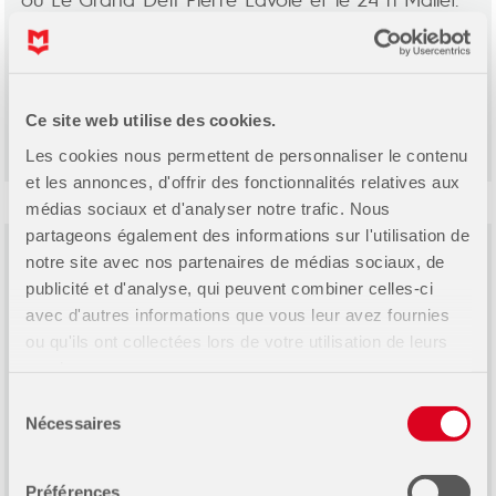
Programme de Leader Athlète
Ce site web utilise des cookies.
Les cookies nous permettent de personnaliser le contenu
et les annonces, d'offrir des fonctionnalités relatives aux
médias sociaux et d'analyser notre trafic. Nous
partageons également des informations sur l'utilisation de
notre site avec nos partenaires de médias sociaux, de
24h Mallet
publicité et d'analyse, qui peuvent combiner celles-ci
avec d'autres informations que vous leur avez fournies
L’École Marcelle-Mallet organise depuis quelques
ou qu'ils ont collectées lors de votre utilisation de leurs
années une activité audacieuse qui favorise le
services.
dépassement sportif. L’événement réunit une
Sélection
cinquantaine d’élèves enthousiastes qui se relaient
Nécessaires
du
pendant une période de 24h dans différentes
consentement
activités sportives. Au programme : course à pied
Préférences