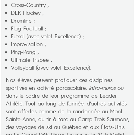
Cross-Country ;
DEK Hockey ;
Drumline ;
Flag-Football ;
Futsal (avec volet Excellence) ;
Improvisation ;
Ping-Pong ;
Ultimate frisbee ;
Volleyball (avec volet Excellence).
Nos élèves peuvent pratiquer ces disciplines
sportives en activité parascolaire,
intra-muros
ou
dans le cadre de leur programme de Leader
Athlète. Tout au long de l’année, d’autres activités
sont offertes comme de la randonnée au Mont
Sainte-Anne, du tir à l’arc au Camp Trois-Saumons,
des voyages de ski au Québec et aux États-Unis
ou Le Grand Défi Pierre Lavoie et le 24 h Mallet.